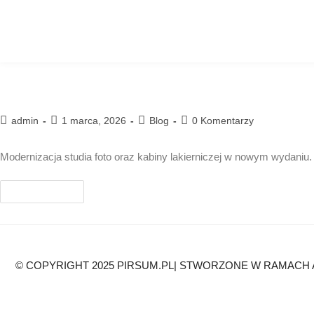
CAT MOSOLF POLSKA SP ZOO
admin
1 marca, 2026
Blog
0 Komentarzy
Modernizacja studia foto oraz kabiny lakierniczej w nowym wydani
Czytaj Dalej
© COPYRIGHT 2025 PIRSUM.PL| STWORZONE W RAMACH