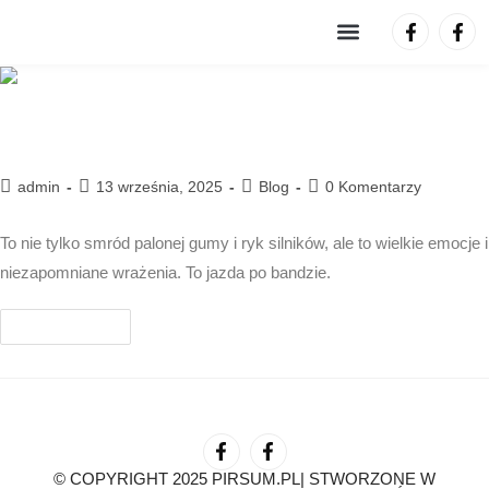
Zawsze wygrywamy
DRIFT MASTERS GRAND PRIX
admin
13 września, 2025
Blog
0 Komentarzy
To nie tylko smród palonej gumy i ryk silników, ale to wielkie emocje i
niezapomniane wrażenia. To jazda po bandzie.
Czytaj Dalej
© COPYRIGHT 2025 PIRSUM.PL| STWORZONE W